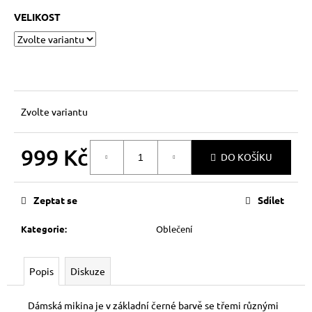
č
u
VELIKOST
j
e
m
e
KNIHA
Zvolte variantu
AMERICAN
BULLY
STANDARD
999 Kč
DO KOŠÍKU
360
Kč
Měrná
cena:
Zeptat se
Sdílet
Kategorie
:
Oblečení
Popis
Diskuze
Dámská mikina je v základní černé barvě se třemi různými