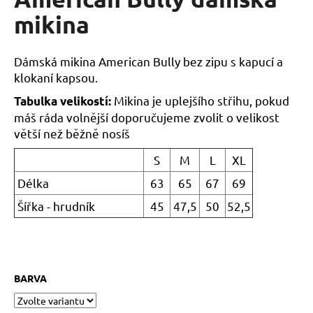
je
a
4,7
mikina
z
j
5
í
hvězdiček.
Dámská mikina American Bully bez zipu s kapucí a
t
klokaní kapsou.
?
Mikina je uplejšího střihu, pokud
Tabulka velikostí:
máš ráda volnější doporučujeme zvolit o velikost
větší než běžně nosíš
S
M
L
XL
HLEDAT
Délka
63
65
67
69
Šířka - hrudník
45
47,5
50
52,5
D
o
p
o
BARVA
r
u