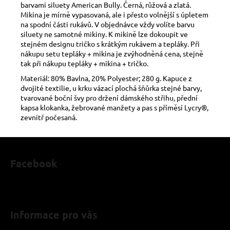
barvami siluety American Bully. Černá, růžová a zlatá.
Mikina je mírně vypasovaná, ale i přesto volnější s úpletem
na spodní části rukávů. V objednávce vždy volíte barvu
siluety ne samotné mikiny. K mikině lze dokoupit ve
stejném designu tričko s krátkým rukávem a tepláky. Při
nákupu setu tepláky + mikina je zvýhodněná cena, stejně
tak při nákupu tepláky + mikina + tričko.
Materiál: 80% Bavlna, 20% Polyester; 280 g.
Kapuce z
dvojité textilie, u krku vázací plochá šňůrka stejné barvy,
tvarované boční švy pro držení dámského střihu, přední
kapsa klokanka, žebrované manžety a pas s příměsí Lycry®,
zevnitř počesaná.
Z
á
Facebook
p
a
t
í
Informace pro vás