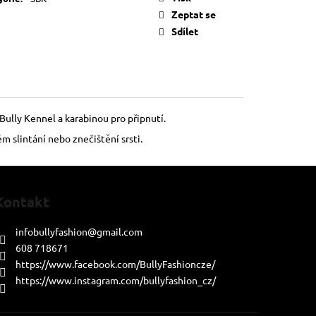
Zeptat se
Sdílet
ully Kennel a karabinou pro připnutí.
m slintání nebo znečištění srsti.
Kontakt
infobullyfashion
@
gmail.com
608 718671
https://www.facebook.com/BullyFashioncze/
https://www.instagram.com/bullyfashion_cz/