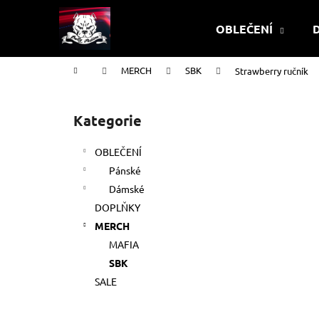
K
Přejít
na
o
OBLEČENÍ
obsah
Zpět
Zpět
š
do
do
í
Domů
MERCH
SBK
Strawberry ručník
k
obchodu
obchodu
P
o
Kategorie
Přeskočit
s
kategorie
t
OBLEČENÍ
r
Pánské
a
Dámské
n
DOPLŇKY
n
MERCH
í
TRIČKO
MAFIA
p
499 Kč
SBK
a
SALE
n
e