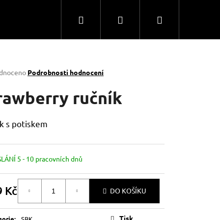
Hledat
Přihlášení
Nákupní
košík
rné
dnoceno
Podrobnosti hodnocení
ení
tu
rawberry ručník
k s potiskem
ček.
Následující
ÁNÍ 5 - 10 pracovních dnů
9 Kč
DO KOŠÍKU
á
Tisk
gorie
:
SBK