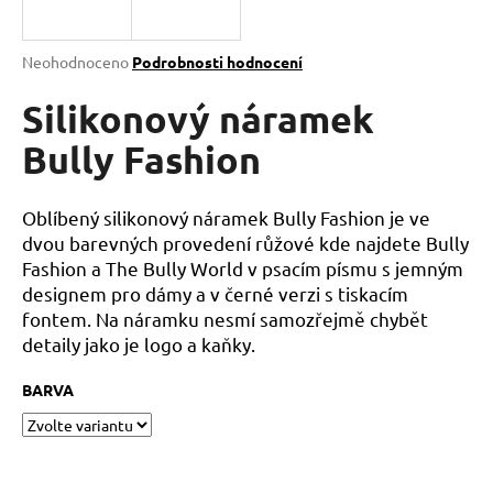
a
j
Průměrné
Neohodnoceno
Podrobnosti hodnocení
í
hodnocení
produktu
Silikonový náramek
t
je
?
0,0
Bully Fashion
z
5
hvězdiček.
Oblíbený silikonový náramek Bully Fashion je ve
dvou barevných provedení růžové kde najdete Bully
HLEDAT
Fashion a The Bully World v psacím písmu s jemným
designem pro dámy a v černé verzi s tiskacím
fontem. Na náramku nesmí samozřejmě chybět
detaily jako je logo a kaňky.
D
o
BARVA
p
o
r
u