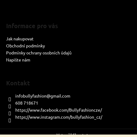
a
t
í
Informace pro vás
Jak nakupovat
Obchodní podmínky
Podmínky ochrany osobních údajů
Napište nám
Kontakt
infobullyfashion
@
gmail.com
608 718671
https://www.facebook.com/BullyFashioncze/
https://www.instagram.com/bullyfashion_cz/
Vytvořil Shoptet