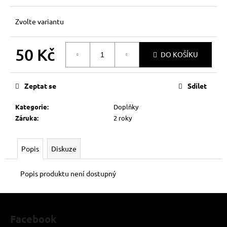
č
u
Zvolte variantu
j
e
m
50 Kč
DO KOŠÍKU
e
Měrná
MAFIA
cena:
TRIČKO
Zeptat se
Sdílet
499
Kategorie
:
Doplňky
Kč
Záruka
:
2 roky
Popis
Diskuze
Popis produktu není dostupný
Z
á
Facebook
p