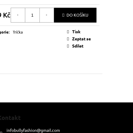
9 Kč
DO KOŠÍKU
á
Tisk
gorie
:
Trička
Zeptat se
Sdílet
Kontakt
infobullyfashion
@
gmail.com