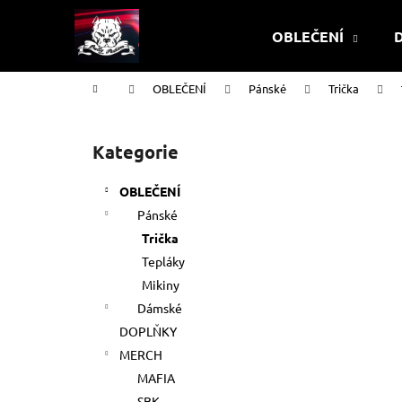
K
Přejít
na
o
OBLEČENÍ
obsah
Zpět
Zpět
š
do
do
í
Domů
OBLEČENÍ
Pánské
Trička
k
obchodu
obchodu
P
o
Kategorie
Přeskočit
s
kategorie
t
OBLEČENÍ
r
Pánské
a
Trička
n
Tepláky
n
Mikiny
í
MAFIA TRIČKO
Dámské
p
499 Kč
DOPLŇKY
a
MERCH
n
MAFIA
e
SBK