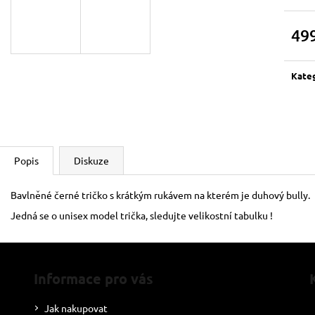
49
Měrn
cena:
Kate
Popis
Diskuze
Bavlněné černé tričko s krátkým rukávem na kterém je duhový bully.
Jedná se o unisex model trička, sledujte velikostní tabulku !
Informace pro vás
Jak nakupovat