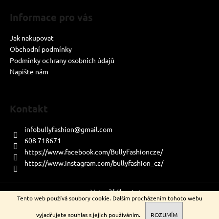
t
í
Informace pro vás
Jak nakupovat
Obchodní podmínky
Podmínky ochrany osobních údajů
Napište nám
Kontakt
infobullyfashion
@
gmail.com
608 718671
https://www.facebook.com/BullyFashioncze/
https://www.instagram.com/bullyfashion_cz/
Vytvořil Shoptet
Tento web používá soubory cookie. Dalším procházením tohoto webu
Copyright 2026
Bully Fashion
. Všechna práva vyhrazena.
vyjadřujete souhlas s jejich používáním.
ROZUMÍM