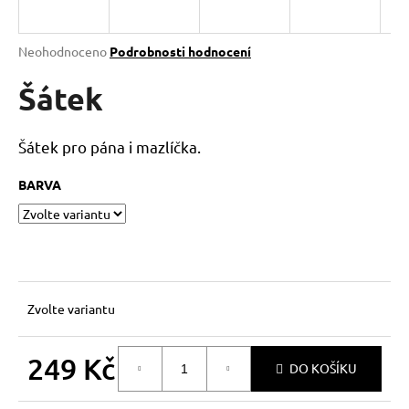
a
j
Průměrné
Neohodnoceno
Podrobnosti hodnocení
í
hodnocení
produktu
Šátek
t
je
?
0,0
z
Šátek pro pána i mazlíčka.
5
hvězdiček.
BARVA
HLEDAT
D
o
Zvolte variantu
p
o
249 Kč
DO KOŠÍKU
r
u
Měrná
cena: