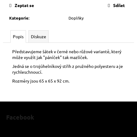
č
Zeptat se
Sdílet
u
j
Kategorie
:
Doplňky
e
m
e
Popis
Diskuze
MAFIA
ČEPICE
Představujeme šátek v černé nebo růžové variantě, který
může využít jak "páníček" tak mazlíček.
299
Kč
Jedná se o trojúhelníkový střih z pružného polyesteru a je
rychleschnoucí.
Rozměry jsou 65 x 65 x 92 cm.
Z
á
Facebook
p
a