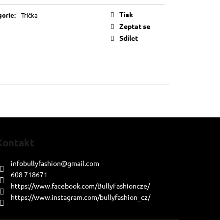
Tisk
gorie
:
Trička
Zeptat se
Sdílet
Kontakt
infobullyfashion
@
gmail.com
608 718671
https://www.facebook.com/BullyFashioncze/
https://www.instagram.com/bullyfashion_cz/