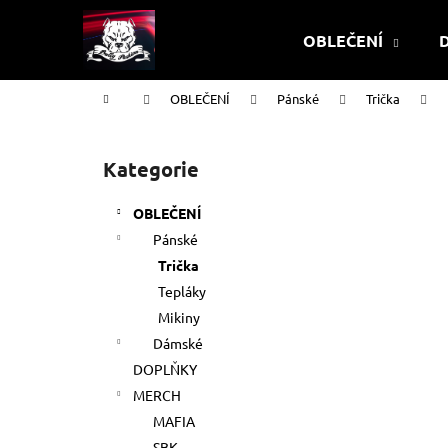
K
Přejít
na
o
OBLEČENÍ
obsah
Zpět
Zpět
š
do
do
í
Domů
OBLEČENÍ
Pánské
Trička
k
obchodu
obchodu
P
o
Kategorie
Přeskočit
s
kategorie
t
OBLEČENÍ
r
Pánské
a
Trička
n
Tepláky
n
Mikiny
í
TRIČKO
Dámské
p
499 Kč
DOPLŇKY
a
MERCH
n
MAFIA
e
SBK