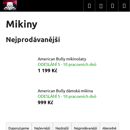
K
Přejít
Hledat
Nákup
M
Přihlášení
na
o
obsah
Zpět
Zpět
košík
š
Mikiny
í
C
k
Nejprodávanější
o
p
o
American Bully mikinošaty
t
ODESLÁNÍ 5 - 10 pracovních dnů
ř
1 199 Kč
e
b
u
American Bully dámská mikina
ODESLÁNÍ 5 - 10 pracovních dnů
j
999 Kč
e
t
Ř
e
a
n
Doporučujeme
Nejlevnější
Nejdražší
Nejprodávanější
Abecedně