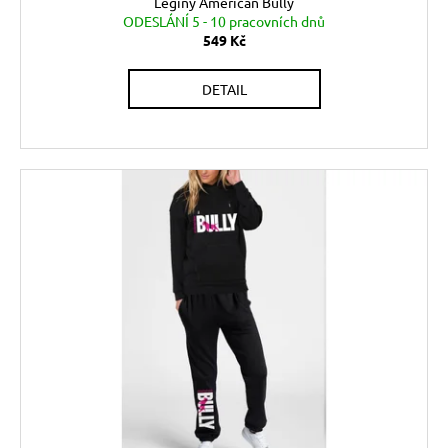
č
Legíny American Bully
ODESLÁNÍ 5 - 10 pracovních dnů
u
549 Kč
j
e
m
DETAIL
e
KNIHA
AMERICAN
BULLY
STANDARD
360
Kč